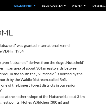
WILLKOMMEN
BILDERGALERIEN
WELPEN
RASSEBES
OME
Nutscheid“ was granted international kennel
he VDH in 1954.
 „von Nutscheid“ derives from the ridge „Nutscheid“
vering an area of about 30 km eastwards between
röl. In the south the „Nutscheid“ is borded by the
e north by the Waldbröl stream, called Bröl.
 one of the biggest Forest districts in our region
“.
ted at the nothern slope of the Nutscheid about 3 km
highest points: Hohes Wäldchen (380 m) and