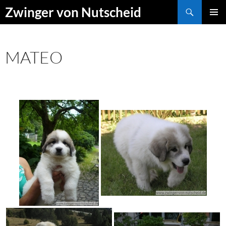
Zum
Suchen
Zwinger von Nutscheid
Inhalt
PRIMÄR
springen
MENÜ
MATEO