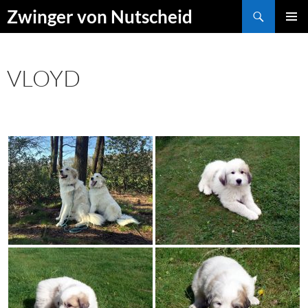
Zum
Suchen
Zwinger von Nutscheid
Inhalt
PRIMÄR
springen
MENÜ
VLOYD