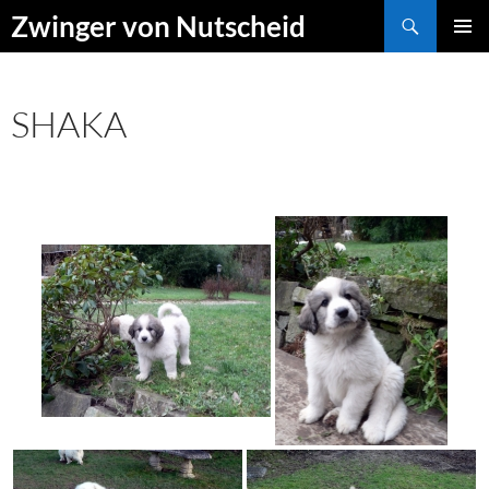
Zum
Suchen
Zwinger von Nutscheid
Inhalt
PRIMÄR
springen
MENÜ
SHAKA