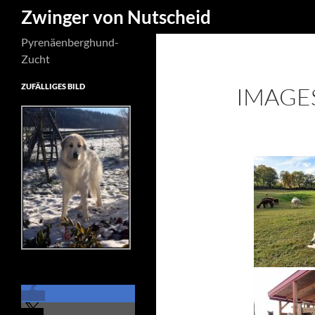
Suchen
Zwinger von Nutscheid
Zum
Pyrenäenberghund-
Inhalt
Zucht
springen
ZUFÄLLIGES BILD
IMAGE