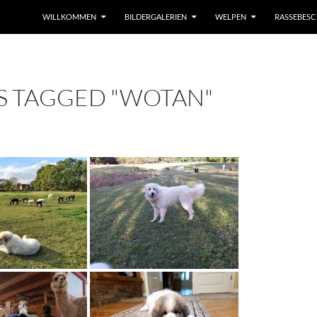
WILLKOMMEN
BILDERGALERIEN
WELPEN
RASSEBES
S TAGGED "WOTAN"