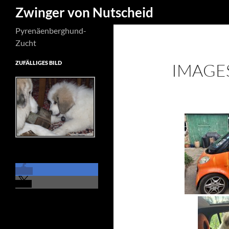
Suchen
Zwinger von Nutscheid
Zum
Pyrenäenberghund-
Inhalt
Zucht
springen
ZUFÄLLIGES BILD
IMAGES