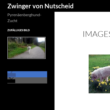
Suchen
Zwinger von Nutscheid
Zum
Pyrenäenberghund-
Inhalt
Zucht
springen
ZUFÄLLIGES BILD
IMAGES