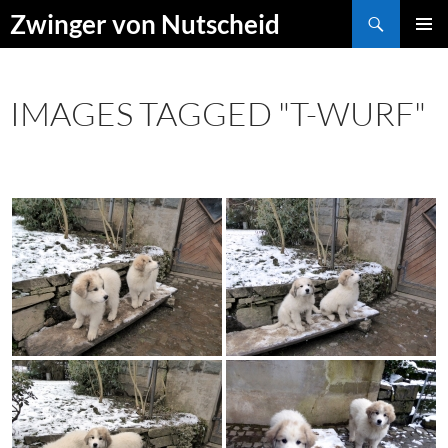
Zum
Suchen
Zwinger von Nutscheid
Inhalt
PRIMÄR
springen
MENÜ
IMAGES TAGGED "T-WURF"