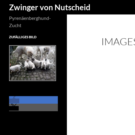
Suchen
Zwinger von Nutscheid
Zum
Pyrenäenberghund-
Inhalt
Zucht
springen
ZUFÄLLIGES BILD
IMAGE